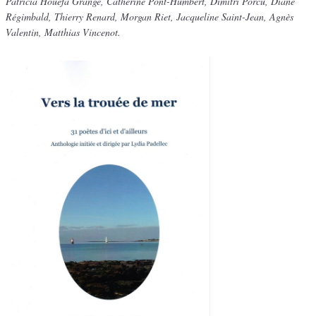
Patricia Houéfa Grange, Catherine Pont-Humbert, Dimitri Porcu, Diane
Régimbald, Thierry Renard, Morgan Riet, Jacqueline Saint-Jean, Agnès
Valentin, Matthias Vincenot.