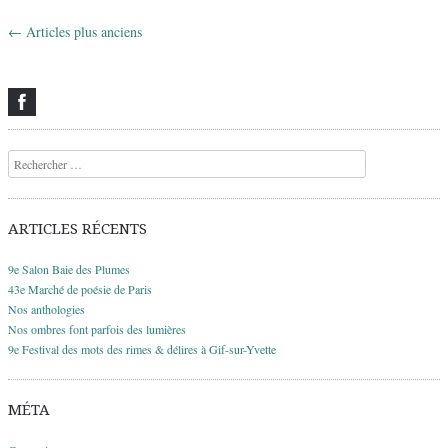
←
Articles plus anciens
Navigation des articles
Recherche
ARTICLES RÉCENTS
9e Salon Baie des Plumes
43e Marché de poésie de Paris
Nos anthologies
Nos ombres font parfois des lumières
9e Festival des mots des rimes & délires à Gif-sur-Yvette
MÉTA