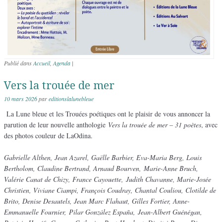
Publié dans
Accueil
,
Agenda
|
Vers la trouée de mer
10 mars 2026
par
editionslalunebleue
La Lune bleue et les Trouées poétiques ont le plaisir de vous annoncer la
parution de leur nouvelle anthologie
Vers la trouée de mer – 31 poètes
, avec
des photos couleur de LaOdina.
Gabrielle Althen, Jean Azarel, Gaëlle Barbier, Eva-Maria Berg, Louis
Bertholom, Claudine Bertrand, Arnaud Bourven, Marie-Anne Bruch,
Valérie Canat de Chizy, France Cayouette,
Judith Chavanne, Marie-Josée
Christien, Viviane Ciampi, François Coudray, Chantal Couliou, Clotilde de
Brito, Denise Desautels, Jean Marc Flahaut, Gilles Fortier, Anne-
Emmanuelle Fournier,
Pilar González España,
Jean-Albert Guénégan,