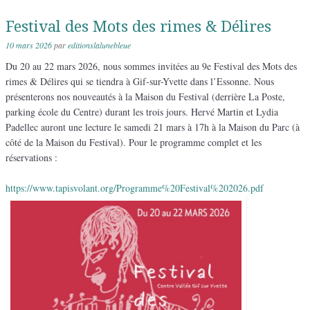
anthologies
Festival des Mots des rimes & Délires
10 mars 2026
par
editionslalunebleue
Du 20 au 22 mars 2026, nous sommes invitées au 9e Festival des Mots des
rimes & Délires qui se tiendra à Gif-sur-Yvette dans l’Essonne. Nous
présenterons nos nouveautés à la Maison du Festival (derrière La Poste,
parking école du Centre) durant les trois jours. Hervé Martin et Lydia
Padellec auront une lecture le samedi 21 mars à 17h à la Maison du Parc (à
côté de la Maison du Festival). Pour le programme complet et les
réservations :
:
https://www.tapisvolant.org/Programme%20Festival%202026.pdf
Festival
des
Mots
des
rimes
&
Délires