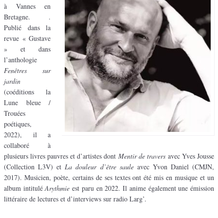
à Vannes en
Bretagne. .
Publié dans la
revue « Gustave
» et dans
l’anthologie
Fenêtres sur
jardin
(coéditions la
Lune bleue /
Trouées
poétiques,
2022), il a
collaboré à
plusieurs livres pauvres et d’artistes dont
Mentir de travers
avec Yves Jousse
(Collection L3V) et
La douleur d’être saule
avec Yvon Daniel (CMJN,
2017). Musicien, poète, certains de ses textes ont été mis en musique et un
album intitulé
Arythmie
est paru en 2022. Il anime également une émission
littéraire de lectures et d’interviews sur radio Larg’.