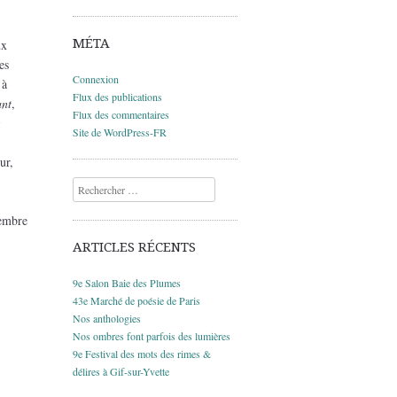
MÉTA
ux
es
Connexion
 à
Flux des publications
ant
,
Flux des commentaires
Site de WordPress-FR
ur,
Recherche
tembre
ARTICLES RÉCENTS
9e Salon Baie des Plumes
43e Marché de poésie de Paris
Nos anthologies
Nos ombres font parfois des lumières
9e Festival des mots des rimes &
délires à Gif-sur-Yvette