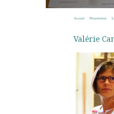
Aller au contenu
Accueil
Présentation
L
Menu
Valérie Ca