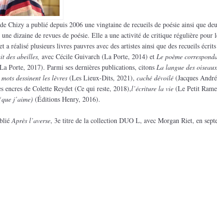
de Chizy a publié depuis 2006 une vingtaine de recueils de poésie ainsi que de
s une dizaine de revues de poésie. Elle a une activité de critique régulière pour l
t a réalisé plusieurs livres pauvres avec des artistes ainsi que des recueils écrits
it des abeilles,
avec Cécile Guivarch (La Porte, 2014) et
Le poème correspond
a Porte, 2017). Parmi ses dernières publications, citons
La langue des oiseaux
 mots dessinent les lèvres
(Les Lieux-Dits, 2021),
caché dévoilé
(Jacques André
es encres de Colette Reydet (Ce qui reste, 2018),
l’écriture la vie
(Le Petit Rame
 (que j’aime)
(Éditions Henry, 2016).
blié
Après l’averse
, 3e titre de la collection DUO L, avec Morgan Riet, en sep