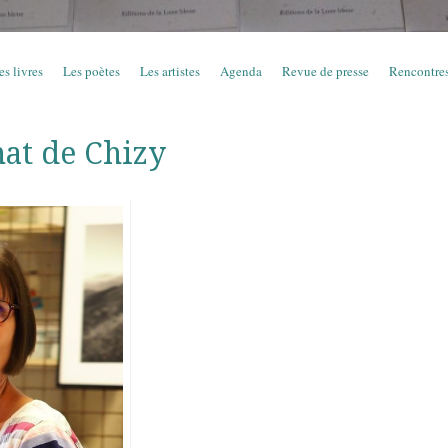
es livres
Les poètes
Les artistes
Agenda
Revue de presse
Rencontre
nat de Chizy