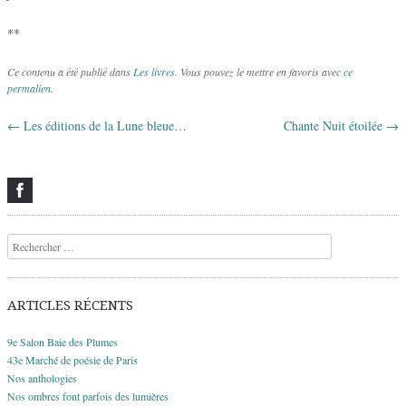
**
Ce contenu a été publié dans
Les livres
. Vous pouvez le mettre en favoris avec
ce
permalien
.
←
Les éditions de la Lune bleue…
Chante Nuit étoilée
→
Navigation des articles
Recherche
ARTICLES RÉCENTS
9e Salon Baie des Plumes
43e Marché de poésie de Paris
Nos anthologies
Nos ombres font parfois des lumières