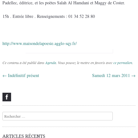
Padellec, éditrice, et les poètes Salah Al Hamdani et Maggy de Coster.
15h . Entrée libre . Renseignements : 01 34 52 28 80
http://www.maisondelapoesie.agglo-sqy.fr/
Ce contenu a été publié dans
Agenda
. Vous pouvez le mettre en favoris avec
ce permalien
.
←
Indéfinitif présent
Samedi 12 mars 2011
→
Navigation des articles
Recherche
ARTICLES RÉCENTS