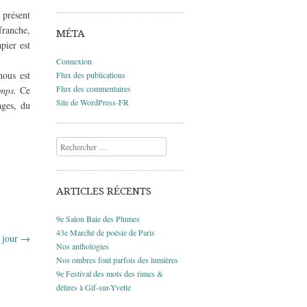
 présent
franche,
MÉTA
pier est
Connexion
nous est
Flux des publications
Flux des commentaires
emps.
Ce
Site de WordPress-FR
ages, du
Recherche
ARTICLES RÉCENTS
9e Salon Baie des Plumes
43e Marché de poésie de Paris
 jour
→
Nos anthologies
Nos ombres font parfois des lumières
9e Festival des mots des rimes &
délires à Gif-sur-Yvette