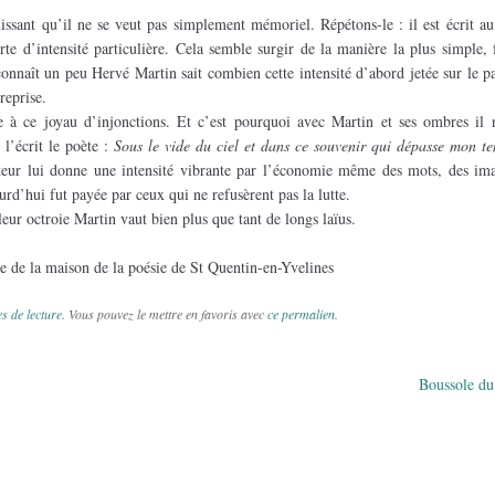
uissant qu’il ne se veut pas simplement mémoriel. Répétons-le : il est écrit au
rte d’intensité particulière. Cela semble surgir de la manière la plus simple, 
connaît un peu Hervé Martin sait combien cette intensité d’abord jetée sur le pa
reprise.
e à ce joyau d’injonctions. Et c’est pourquoi avec Martin et ses ombres il 
l’écrit le poète :
Sous le vide du ciel et dans ce souvenir qui dépasse mon t
ateur lui donne une intensité vibrante par l’économie même des mots, des im
urd’hui fut payée par ceux qui ne refusèrent pas la lutte.
ur octroie Martin vaut bien plus que tant de longs laïus.
e de la maison de la poésie de St Quentin-en-Yvelines
s de lecture
. Vous pouvez le mettre en favoris avec
ce permalien
.
Boussole du
des articles