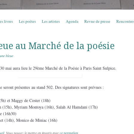
es livres
Les poètes
Les artistes
Agenda
Revue de presse
Rencontre
eue au Marché de la poésie
Lune bleue
30 mai aura lieu le 29ème Marché de la Poésie à Paris Saint Sulpice.
e seront présentes au stand 502. Des signatures sont prévues :
15h) et Maggy de Coster (18h)
in (15h), Myriam Montoya (16h), Salah Al Hamdani (17h)
te (16h30)
net (14h), Monico de Miniac (16h)
eil
. Vous pouvez le mettre en favoris avec
ce permalien
.