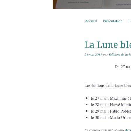
Aller au contenu
Accueil
Présentation
L
Menu
La Lune bl
24 mai 2011
par
Editions de la 
Du 27 au 
Les éditions de la Lune bleu
le 27 mai : Maximine (
le 28 mai : Hervé Mart
le 29 mai : Pablo Poblè
le 30 mai : Mario Urba
Ce contenu a été publié dans
Accu