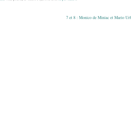
7 et 8 : Monico de Miniac et Mario Ur
des articles