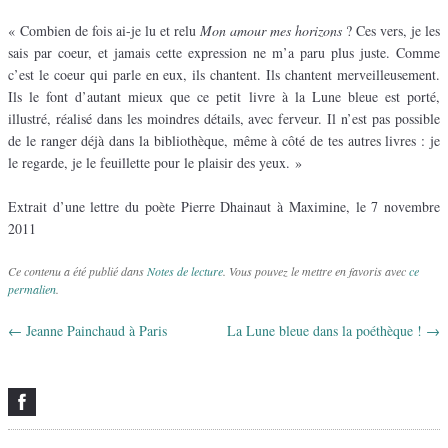
« Combien de fois ai-je lu et relu
Mon amour mes horizons
? Ces vers, je les
sais par coeur, et jamais cette expression ne m’a paru plus juste. Comme
c’est le coeur qui parle en eux, ils chantent. Ils chantent merveilleusement.
Ils le font d’autant mieux que ce petit livre à la Lune bleue est porté,
illustré, réalisé dans les moindres détails, avec ferveur. Il n’est pas possible
de le ranger déjà dans la bibliothèque, même à côté de tes autres livres : je
le regarde, je le feuillette pour le plaisir des yeux. »
Extrait d’une lettre du poète Pierre Dhainaut à Maximine, le 7 novembre
2011
Ce contenu a été publié dans
Notes de lecture
. Vous pouvez le mettre en favoris avec
ce
permalien
.
←
Jeanne Painchaud à Paris
La Lune bleue dans la poéthèque !
→
Navigation des articles