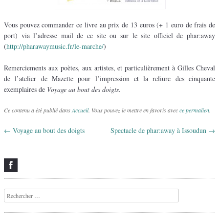
Vous pouvez commander ce livre au prix de 13 euros (+ 1 euro de frais de
port) via l’adresse mail de ce site ou sur le site officiel de phar:away
(
http://pharawaymusic.fr/le-marche/
)
Remerciements aux poètes, aux artistes, et particulièrement à Gilles Cheval
de l’atelier de Mazette pour l’impression et la reliure des cinquante
exemplaires de
Voyage au bout des doigts
.
Ce contenu a été publié dans
Accueil
. Vous pouvez le mettre en favoris avec
ce permalien
.
←
Voyage au bout des doigts
Spectacle de phar:away à Issoudun
→
Navigation des articles
Recherche