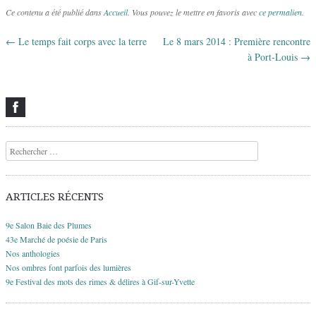
Ce contenu a été publié dans
Accueil
. Vous pouvez le mettre en favoris avec
ce permalien
.
←
Le temps fait corps avec la terre
Le 8 mars 2014 : Première rencontre
Navigation des articles
à Port-Louis
→
Recherche
ARTICLES RÉCENTS
9e Salon Baie des Plumes
43e Marché de poésie de Paris
Nos anthologies
Nos ombres font parfois des lumières
9e Festival des mots des rimes & délires à Gif-sur-Yvette