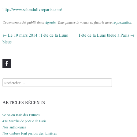
http://www.salondulivreparis.com/
Ce contenu a été publié dans
Agenda
. Vous pouvez le mettre en favoris avec
ce permalien
.
←
Le 19 mars 2014 : Fête de la Lune
Fête de la Lune bleue à Paris
→
Navigation des articles
bleue
Recherche
ARTICLES RÉCENTS
9e Salon Baie des Plumes
43e Marché de poésie de Paris
Nos anthologies
Nos ombres font parfois des lumières