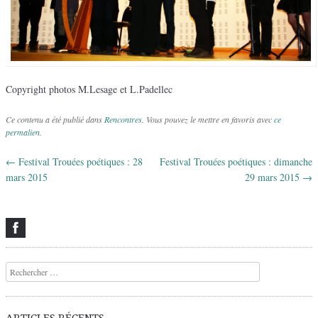
Copyright photos M.Lesage et L.Padellec
Ce contenu a été publié dans
Rencontres
. Vous pouvez le mettre en favoris avec
ce
permalien
.
←
Festival Trouées poétiques : 28
Festival Trouées poétiques : dimanche
Navigation des articles
mars 2015
29 mars 2015
→
Recherche
ARTICLES RÉCENTS