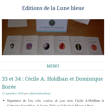
Editions de la Lune bleue
MENU
Aller au contenu
33 et 34 : Cécile A. Holdban et Dominique
Borée
15 septembre 2016
par
editionslalunebleue
Signatures de
Une robe couleur de jour
avec Cécile A.Holdban et
Catherine Sourdillon, le 8 juin 2016 au Café de la Mairie à Paris