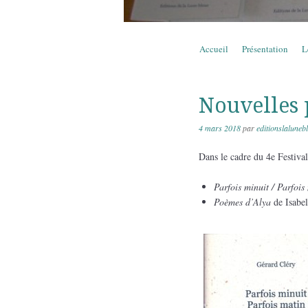
Aller au contenu
Accueil
Présentation
L
Menu
Nouvelles 
4 mars 2018
par
editionslaluneb
Dans le cadre du 4e Festival
Parfois minuit / Parfoi
Poèmes d’Alya
de Isabe