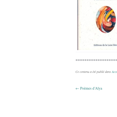
**********************
Ce contenu a été publié dans
Accu
←
Poèmes d’Alya
Navigation 