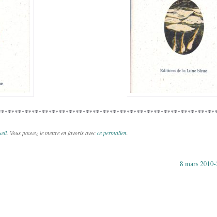
****************************************************************
eil
. Vous pouvez le mettre en favoris avec
ce permalien
.
8 mars 2010
des articles