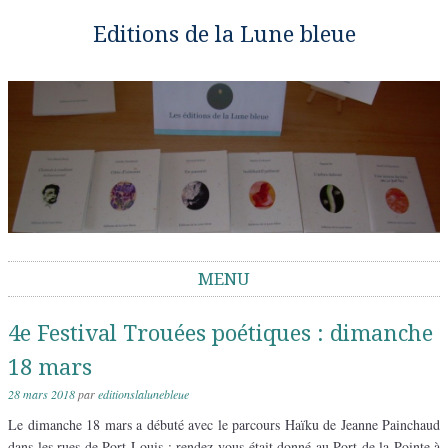
Editions de la Lune bleue
MENU
Aller au contenu
4e Festival Trouées poétiques : dimanche
18 mars
28 mars 2018
par
editionslalunebleue
Le dimanche 18 mars a débuté avec le parcours Haïku de Jeanne Painchaud
dans les rues de Port-Louis ; rendez-vous était donné au Port de la Pointe à