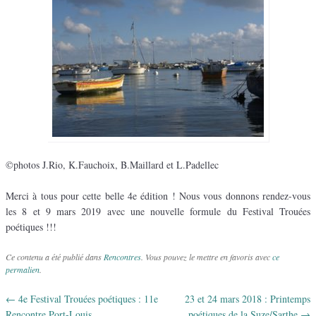
©photos J.Rio, K.Fauchoix, B.Maillard et L.Padellec
Merci à tous pour cette belle 4e édition ! Nous vous donnons rendez-vous
les 8 et 9 mars 2019 avec une nouvelle formule du Festival Trouées
poétiques !!!
Ce contenu a été publié dans
Rencontres
. Vous pouvez le mettre en favoris avec
ce
permalien
.
←
4e Festival Trouées poétiques : 11e
23 et 24 mars 2018 : Printemps
Navigation des articles
Rencontre Port-Louis
poétiques de la Suze/Sarthe
→