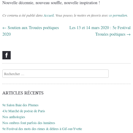
Nouvelle décennie, nouveau souffle, nouvelle inspiration !
Ce contenu a été publié dans
Accueil
. Vous pouvez le mettre en favoris avec
ce permalien
.
←
Soutien aux Trouées poétiques
Les 13 et 14 mars 2020 : 5e Festival
Navigation des articles
2020
Trouées poétiques
→
Recherche
ARTICLES RÉCENTS
9e Salon Baie des Plumes
43e Marché de poésie de Paris
Nos anthologies
Nos ombres font parfois des lumières
9e Festival des mots des rimes & délires à Gif-sur-Yvette