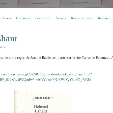
es livres
Les poètes
Les artistes
Agenda
Revue de presse
Rencontre
shant
bleue
ant
de notre regrettée Jeanine Baude sont parus sur le site Terres de Femmes d’
gs.com/mon_weblog/2022/02/jeanine-baude-hokusai-ushant.html?
EBF_iK9zOy4EYQmPv3in6CuYkhebFN-KWeXyYhis9Z_rVGJA