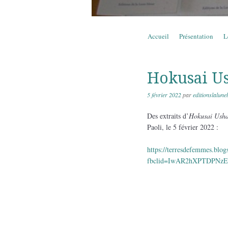
Aller au contenu
Accueil
Présentation
L
Menu
Hokusai U
5 février 2022
par
editionslalune
Des extraits d’
Hokusai Ush
Paoli, le 5 février 2022 :
https://terresdefemmes.blo
fbclid=IwAR2hXPTDPNz