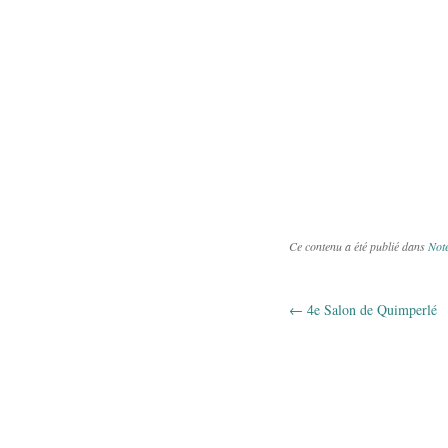
Ce contenu a été publié dans
Note
←
4e Salon de Quimperlé
Navigation 