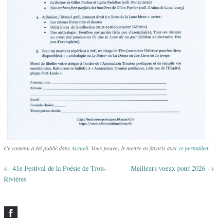
Ce contenu a été publié dans
Accueil
. Vous pouvez le mettre en favoris avec
ce permalien
.
←
41e Festival de la Poésie de Trois-
Meilleurs voeux pour 2026
→
Navigation des articles
Rivières