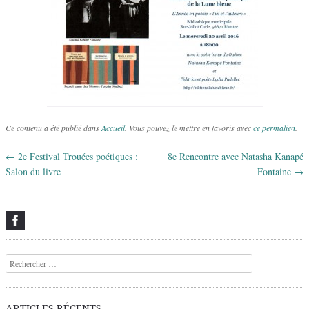
Ce contenu a été publié dans
Accueil
. Vous pouvez le mettre en favoris avec
ce permalien
.
←
2e Festival Trouées poétiques :
8e Rencontre avec Natasha Kanapé
Navigation des articles
Salon du livre
Fontaine
→
Recherche
ARTICLES RÉCENTS