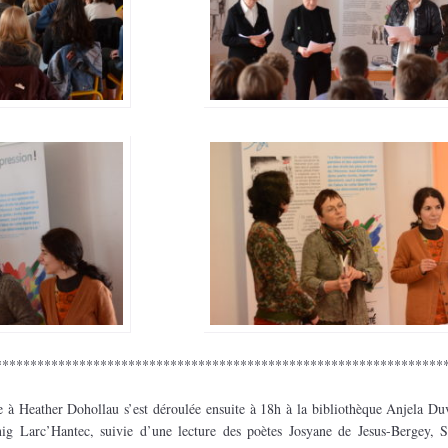
****************************************************************
à Heather Dohollau s’est déroulée ensuite à 18h à la bibliothèque Anjela Du
nig Larc’Hantec, suivie d’une lecture des poètes Josyane de Jesus-Bergey, 