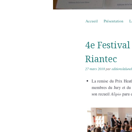
Aller au contenu
Accueil
Présentation
L
Menu
4e Festival
Riantec
27 mars 2018
par
editionslalune
La remise du Prix Heat
membres du Jury et du 
son recueil
Alipio
paru 