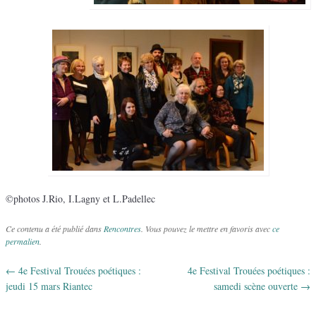
©photos J.Rio, I.Lagny et L.Padellec
Ce contenu a été publié dans
Rencontres
. Vous pouvez le mettre en favoris avec
ce
permalien
.
←
4e Festival Trouées poétiques :
4e Festival Trouées poétiques :
Navigation des articles
jeudi 15 mars Riantec
samedi scène ouverte
→